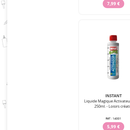
7,99 €
INSTANT
Liquide Magique Activate
250ml. - Loisirs créati
Réf :
14001
5,99 €