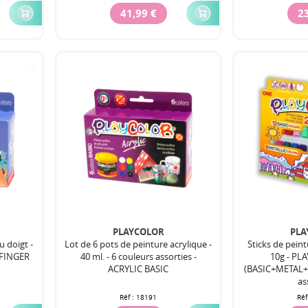
41,99 €
23
PLAYCOLOR
PLA
u doigt -
Lot de 6 pots de peinture acrylique -
Sticks de pein
- FINGER
40 ml. - 6 couleurs assorties -
10g - P
ACRYLIC BASIC
(BASIC+METAL+F
as
Réf :
18191
Réf