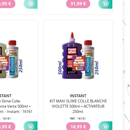
,95 €
31,99 €
STANT
INSTANT
 Slime Colle
KIT MAXI SLIME COLLE BLANCHE
nte Verte 500ml +
VIOLETTE 500ml + ACTIVATEUR
l. - Instant - 16161
250ml.
 :
16161
Réf :
16151
,95 €
16,95 €