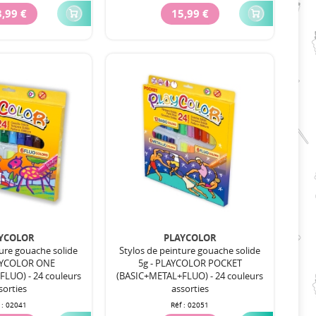
,99 €
15,99 €
YCOLOR
PLAYCOLOR
ture gouache solide
Stylos de peinture gouache solide
LAYCOLOR ONE
5g - PLAYCOLOR POCKET
LUO) - 24 couleurs
(BASIC+METAL+FLUO) - 24 couleurs
sorties
assorties
 :
02041
Réf :
02051