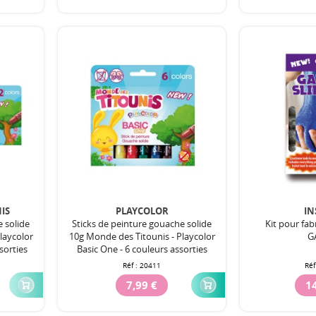
IS
PLAYCOLOR
IN
e solide
Sticks de peinture gouache solide
Kit pour fab
laycolor
10g Monde des Titounis - Playcolor
G
sorties
Basic One - 6 couleurs assorties
Réf :
20411
Réf
7,99 €
14