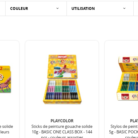
COULEUR
UTILISATION
PLAYCOLOR
PLA
e solide
Sticks de peinture gouache solide
Stylos de pein
uleurs
10g - BASIC ONE CLASS BOX - 144
5g - BASIC POC
pcs - couleurs assorties
couleur