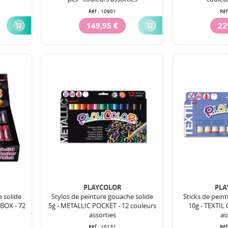
Réf :
10901
Réf
149,95 €
22
PLAYCOLOR
PLA
e solide
Stylos de peinture gouache solide
Sticks de pein
BOX - 72
5g - METALLIC POCKET - 12 couleurs
10g - TEXTIL 
assorties
as
Réf :
10131
Réf