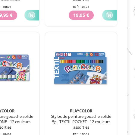
 :
10601
Réf :
10121
9,95 €
19,95 €
YCOLOR
PLAYCOLOR
ture gouache solide
Stylos de peinture gouache solide
ONE - 12 couleurs
5g - TEXTIL POCKET - 12 couleurs
sorties
assorties
 :
10461
Réf :
10561