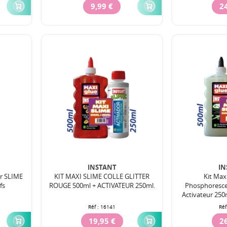
9,99 €
24
INSTANT
IN
ur SLIME
KIT MAXI SLIME COLLE GLITTER
Kit Maxi
fs
ROUGE 500ml + ACTIVATEUR 250ml.
Phosphoresce
Activateur 250m
Réf :
16141
Réf
19,95 €
26