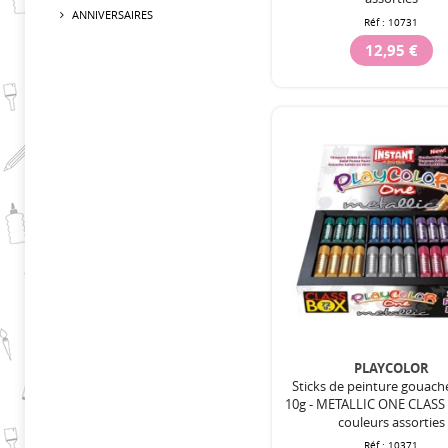
ANNIVERSAIRES
Réf :
10731
12,95 €
PLAYCOLOR
Sticks de peinture gouach
10g - METALLIC ONE CLASS 
couleurs assorties
Réf :
10371