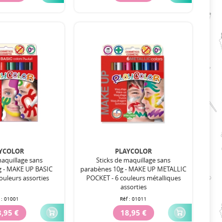
YCOLOR
PLAYCOLOR
maquillage sans
Sticks de maquillage sans
g - MAKE UP BASIC
parabènes 10g - MAKE UP METALLIC
ouleurs assorties
POCKET - 6 couleurs métalliques
assorties
 :
01001
Réf :
01011
,95 €
18,95 €