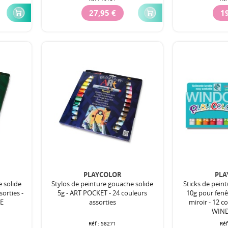
27,95 €
19
PLAYCOLOR
PLA
e solide
Stylos de peinture gouache solide
Sticks de pein
sorties -
5g - ART POCKET - 24 couleurs
10g pour fenê
E
assorties
miroir - 12 c
WIN
Réf :
58271
Réf