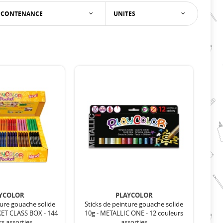
CONTENANCE
UNITES
YCOLOR
PLAYCOLOR
ture gouache solide
Sticks de peinture gouache solide
KET CLASS BOX - 144
10g - METALLIC ONE - 12 couleurs
s assorties
assorties