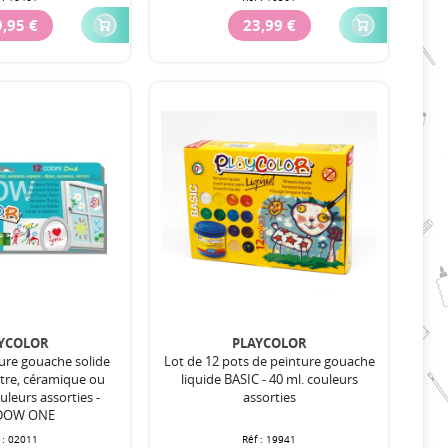
,95 €
23,99 €
YCOLOR
PLAYCOLOR
ture gouache solide
Lot de 12 pots de peinture gouache
tre, céramique ou
liquide BASIC - 40 ml. couleurs
ouleurs assorties -
assorties
DOW ONE
 :
02011
Réf :
19941