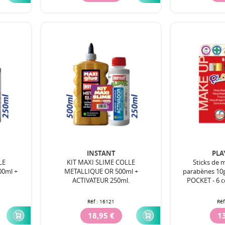
INSTANT
PLA
LE
KIT MAXI SLIME COLLE
Sticks de 
0ml +
METALLIQUE OR 500ml +
parabènes 10
.
ACTIVATEUR 250ml.
POCKET - 6 c
Réf :
16121
Réf
18,95 €
13