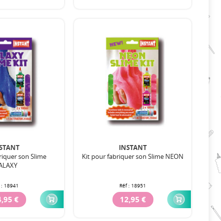
STANT
INSTANT
riquer son Slime
Kit pour fabriquer son Slime NEON
ALAXY
 :
18941
Réf :
18951
,95 €
12,95 €