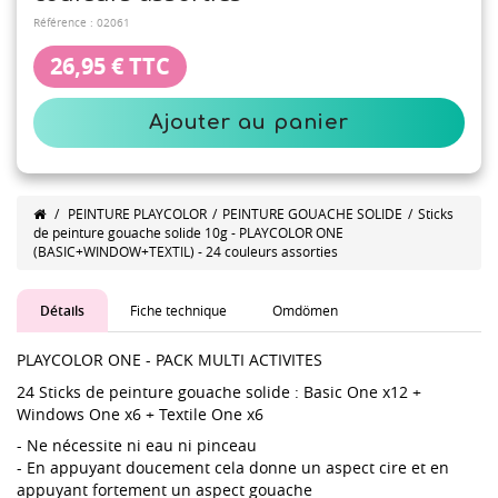
Référence :
02061
26,95 €
TTC
Ajouter au panier
/
PEINTURE PLAYCOLOR
/
PEINTURE GOUACHE SOLIDE
/
Sticks
de peinture gouache solide 10g - PLAYCOLOR ONE
(BASIC+WINDOW+TEXTIL) - 24 couleurs assorties
Détails
Fiche technique
Omdömen
PLAYCOLOR ONE - PACK MULTI ACTIVITES
24 Sticks de peinture gouache solide : Basic One x12 +
Windows One x6 + Textile One x6
- Ne nécessite ni eau ni pinceau
- En appuyant doucement cela donne un aspect cire et en
appuyant fortement un aspect gouache