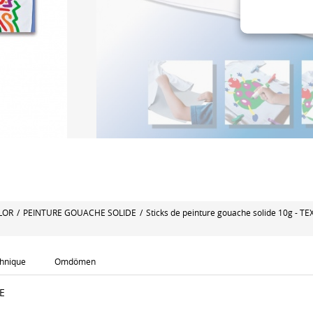
LOR
/
PEINTURE GOUACHE SOLIDE
/
Sticks de peinture gouache solide 10g - TE
chnique
Omdömen
E