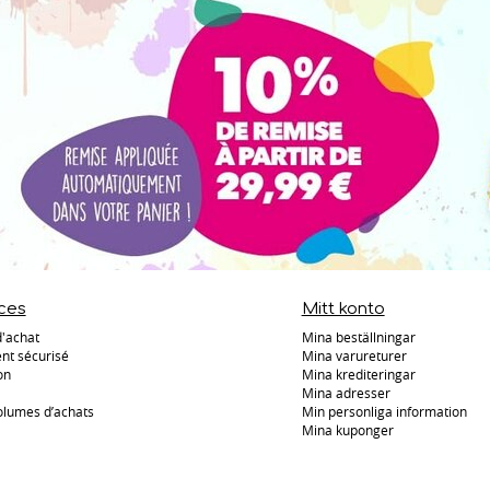
ces
Mitt konto
d'achat
Mina beställningar
nt sécurisé
Mina varureturer
on
Mina krediteringar
Mina adresser
olumes d’achats
Min personliga information
Mina kuponger