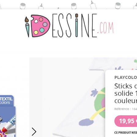
PLAYCOLO
Sticks
solide 
couleur
Référence :
10
19,95 
CE PRODUIT N'E