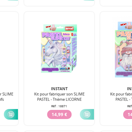
INSTANT
IN
ur SLIME
Kit pour fabriquer son SLIME
Kit pour fab
ifs
PASTEL - Thème LICORNE
PASTEL -
Réf :
18871
Réf
14,99 €
14