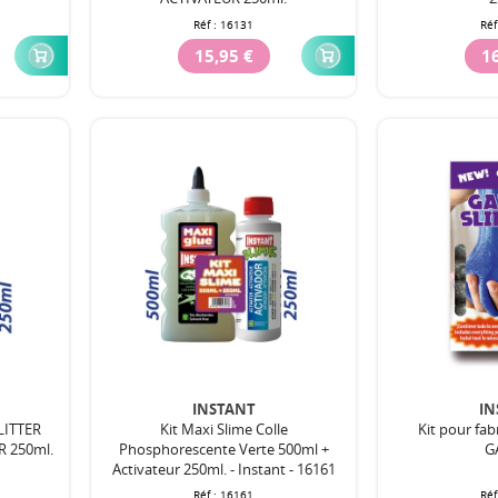
Réf :
16131
Réf
15,95 €
16
INSTANT
IN
LITTER
Kit Maxi Slime Colle
Kit pour fab
R 250ml.
Phosphorescente Verte 500ml +
G
Activateur 250ml. - Instant - 16161
Réf :
16161
Réf