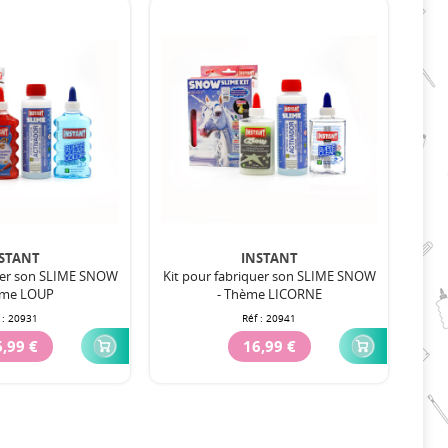
STANT
INSTANT
quer son SLIME SNOW
Kit pour fabriquer son SLIME SNOW
ème LOUP
- Thème LICORNE
 :
20931
Réf :
20941
,99 €
16,99 €