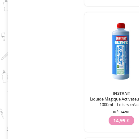
INSTANT
Liquide Magique Activate
1000ml. - Loisirs créat
Réf :
14281
14,99 €