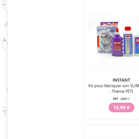
INSTANT
Kit pour fabriquer son SL
- Thème YETI
Réf :
20911
16,99 €