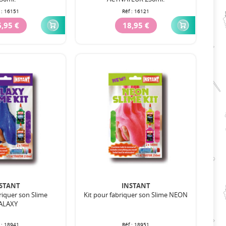
 :
16151
Réf :
16121
,95 €
18,95 €
STANT
INSTANT
riquer son Slime
Kit pour fabriquer son Slime NEON
ALAXY
 :
18941
Réf :
18951