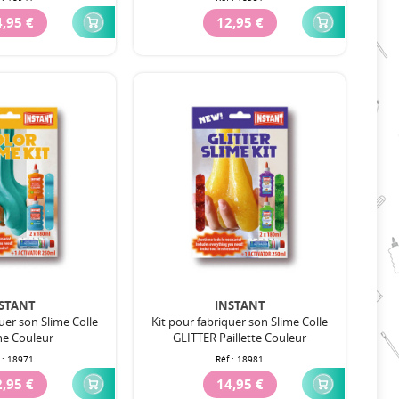
,95 €
12,95 €
STANT
INSTANT
uer son Slime Colle
Kit pour fabriquer son Slime Colle
he Couleur
GLITTER Paillette Couleur
 :
18971
Réf :
18981
,95 €
14,95 €