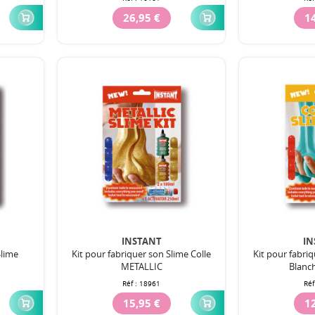
26,95 €
14
INSTANT
IN
Slime
Kit pour fabriquer son Slime Colle
Kit pour fabriq
METALLIC
Blanc
Réf :
18961
Réf
15,95 €
12