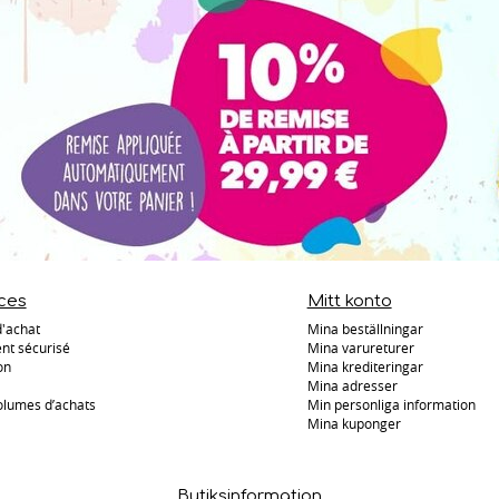
ces
Mitt konto
d'achat
Mina beställningar
nt sécurisé
Mina varureturer
on
Mina krediteringar
Mina adresser
olumes d’achats
Min personliga information
Mina kuponger
Butiksinformation