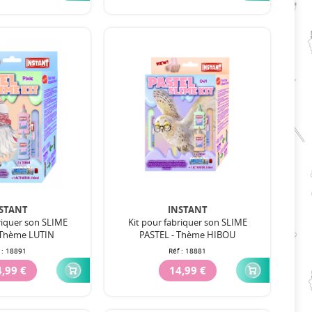
STANT
INSTANT
riquer son SLIME
Kit pour fabriquer son SLIME
 Thème LUTIN
PASTEL - Thème HIBOU
 :
18891
Réf :
18881
,99 €
14,99 €