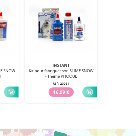
INSTANT
IME SNOW
Kit pour fabriquer son SLIME SNOW
H
- Thème PHOQUE
Réf :
20961
16,99 €