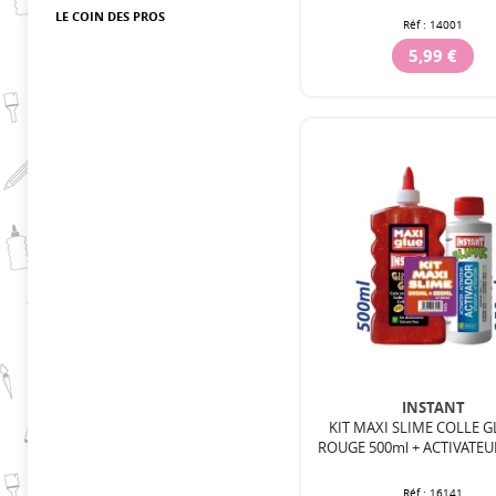
LE COIN DES PROS
Réf :
14001
5,99 €
INSTANT
KIT MAXI SLIME COLLE G
ROUGE 500ml + ACTIVATEU
Réf :
16141