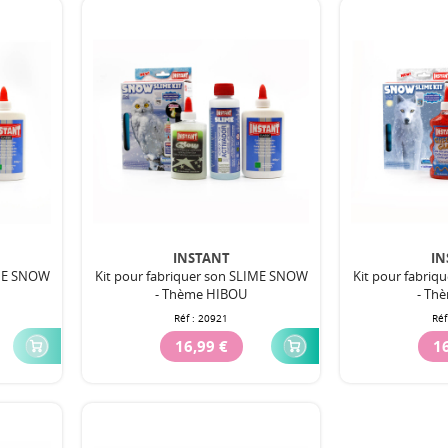
INSTANT
IN
IME SNOW
Kit pour fabriquer son SLIME SNOW
Kit pour fabri
- Thème HIBOU
- Th
Réf :
20921
Réf
16,99 €
16