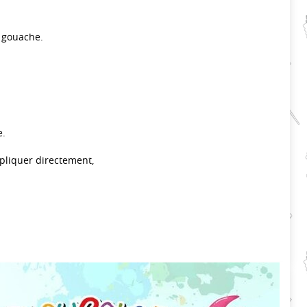
 gouache.
e.
ppliquer directement,