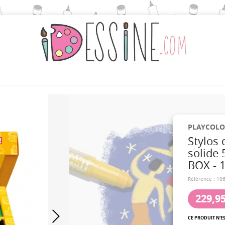
PLAYCOLO
Stylos
solide
BOX - 1
Référence :
10
229,95
CE PRODUIT N'E