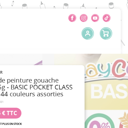
R
 de peinture gouache
 5g - BASIC POCKET CLASS
44 couleurs assorties
601
 €
TTC
ST PLUS EN STOCK