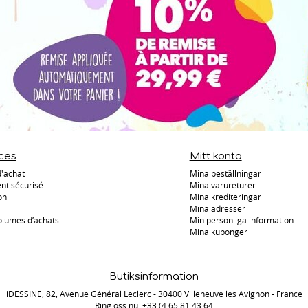
ces
Mitt konto
d'achat
Mina beställningar
nt sécurisé
Mina varureturer
on
Mina krediteringar
Mina adresser
olumes d’achats
Min personliga information
Mina kuponger
Butiksinformation
iDESSINE, 82, Avenue Général Leclerc - 30400 Villeneuve les Avignon - France
Ring oss nu:
+33 (4 65 81 43 64