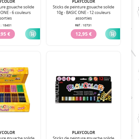
YCOLOR
PLAYCOLOR
ture gouache solide
Sticks de peinture gouache solide
 ONE - 6 couleurs
10g - BASIC ONE - 12 couleurs
sorties
assorties
 :
18401
Réf :
10731
,95 €
12,95 €
YCOLOR
PLAYCOLOR
ture gouache solide
Sticks de peinture gouache solide