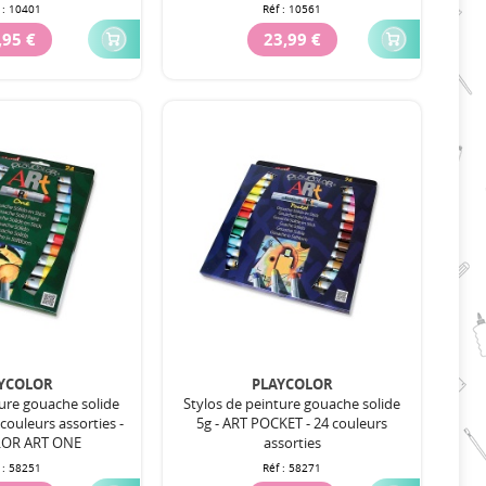
 :
10401
Réf :
10561
,95 €
23,99 €
YCOLOR
PLAYCOLOR
ture gouache solide
Stylos de peinture gouache solide
4 couleurs assorties -
5g - ART POCKET - 24 couleurs
OR ART ONE
assorties
 :
58251
Réf :
58271