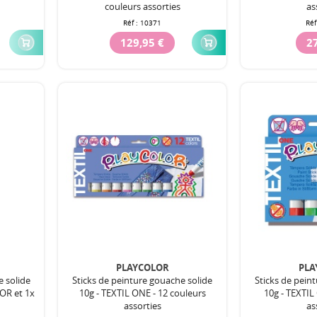
couleurs assorties
as
Réf :
10371
Réf
129,95 €
27
PLAYCOLOR
PLA
e solide
Sticks de peinture gouache solide
Sticks de pein
OR et 1x
10g - TEXTIL ONE - 12 couleurs
10g - TEXTIL
assorties
as