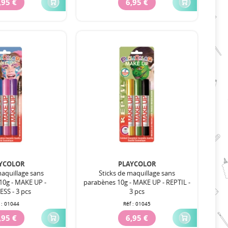
,95 €
6,95 €
YCOLOR
PLAYCOLOR
maquillage sans
Sticks de maquillage sans
10g - MAKE UP -
parabènes 10g - MAKE UP - REPTIL -
SS - 3 pcs
3 pcs
 :
01044
Réf :
01045
,95 €
6,95 €