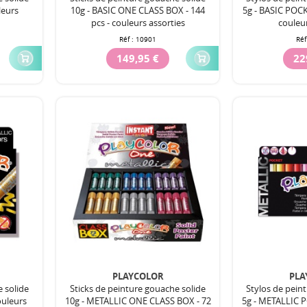
leurs
10g - BASIC ONE CLASS BOX - 144
5g - BASIC POC
pcs - couleurs assorties
couleur
Réf :
10901
Réf
149,95 €
22
PLAYCOLOR
PLA
e solide
Sticks de peinture gouache solide
Stylos de pein
ouleurs
10g - METALLIC ONE CLASS BOX - 72
5g - METALLIC P