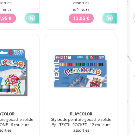
sorties
assorties
 :
10131
Réf :
10351
,95 €
13,95 €
YCOLOR
PLAYCOLOR
ture gouache solide
Stylos de peinture gouache solide
 ONE - 6 couleurs
5g - TEXTIL POCKET - 12 couleurs
sorties
assorties