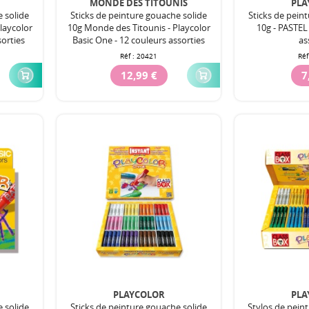
MONDE DES TITOUNIS
PLA
e solide
Sticks de peinture gouache solide
Sticks de pein
laycolor
10g Monde des Titounis - Playcolor
10g - PASTEL
sorties
Basic One - 12 couleurs assorties
as
Réf :
20421
Réf
12,99 €
7
PLAYCOLOR
PLA
e solide
Sticks de peinture gouache solide
Stylos de pein