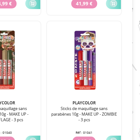
,99 €
41,99 €
YCOLOR
PLAYCOLOR
maquillage sans
Sticks de maquillage sans
10g - MAKE UP -
parabènes 10g - MAKE UP - ZOMBIE
AGE - 3 pcs
- 3 pcs
 :
01040
Réf :
01041