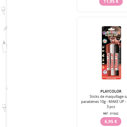
11,95 €
PLAYCOLOR
Sticks de maquillage 
parabènes 10g - MAKE UP - 
3 pcs
Réf :
01042
6,95 €