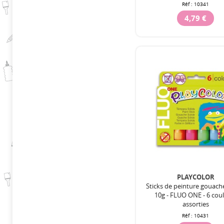
Réf :
10341
4,79 €
PLAYCOLOR
Sticks de peinture gouach
10g - FLUO ONE - 6 cou
assorties
Réf :
10431