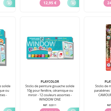
12,95 €
24
PLAYCOLOR
PLA
e solide
Sticks de peinture gouache solide
Sticks de 
que ou
10g pour fenêtre, céramique ou
parabènes 
ties -
miroir - 12 couleurs assorties -
CAMOUFL
WINDOW ONE
Réf :
02011
Réf