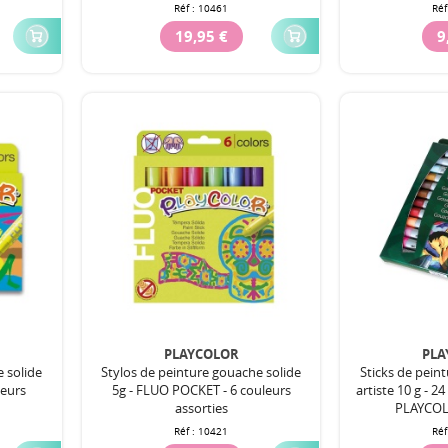
Réf :
10461
Réf
19,95 €
9
PLAYCOLOR
PLA
e solide
Stylos de peinture gouache solide
Sticks de pein
leurs
5g - FLUO POCKET - 6 couleurs
artiste 10 g - 2
assorties
PLAYCOL
Réf :
10421
Réf