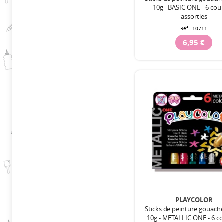
10g - BASIC ONE - 6 cou
assorties
Réf :
10711
6,95 €
PLAYCOLOR
Sticks de peinture gouach
10g - METALLIC ONE - 6 c