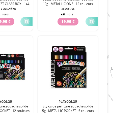
KET CLASS BOX - 144
10g - METALLIC ONE - 12 couleurs
s assorties
assorties
 :
10601
Réf :
10121
9,95 €
19,95 €
YCOLOR
PLAYCOLOR
ture gouache solide
Stylos de peinture gouache solide
OCKET - 12 couleurs
5g - METALLIC POCKET - 6 couleurs