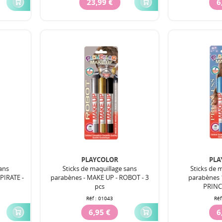
23,99 €
6
PLAYCOLOR
PLA
sans
Sticks de maquillage sans
Sticks de 
PIRATE -
parabènes - MAKE UP - ROBOT - 3
parabènes 
pcs
PRINCE
Réf :
01043
Réf
6,95 €
6