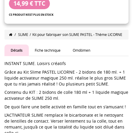
14,99 €
TTC
CE PRODUIT N'EST PLUS EN STOCK
/
SLIME
/
Kit pour fabriquer son SLIME PASTEL - Thème LICORNE
Détails
Fiche technique
Omdömen
INSTANT SLIME. Loisirs créatifs
Grâce au Kit Slime PASTEL LICORNE - 2 bidons de 180 ml. + 1
liquide activateur magique 250 ml. réalise le plus gros SLIME
que tu n'as jamais réalisé ! Ou plusieurs petit SLIME.
Contenu du KIT : 2 bidons de colle 180 ml + 1 liquide magique
activateur de SLIME 250 ml.
De quoi faire une belle activité en famille tout en s'amusant !
L’ACTIVATEUR SLIME remplace le bicarbonate et le nettoyant
de lentilles de contact. Verser lentement su la colle, tout en
remuant, jusqu’à ce que la totalité du liquide soit dilué dans
celle-ci.