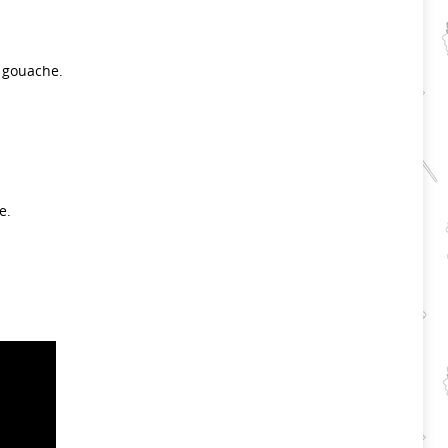
 gouache.
e.