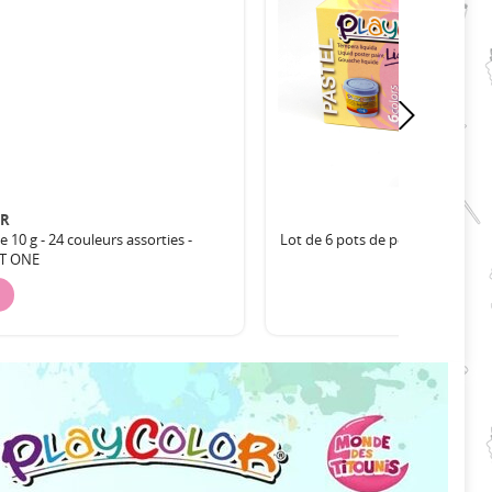
OR
 10 g - 24 couleurs assorties -
Lot de 6 pots de peinture liquid
T ONE