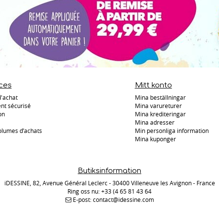
ces
Mitt konto
d'achat
Mina beställningar
nt sécurisé
Mina varureturer
on
Mina krediteringar
Mina adresser
olumes d’achats
Min personliga information
Mina kuponger
Butiksinformation
iDESSINE, 82, Avenue Général Leclerc - 30400 Villeneuve les Avignon - France
Ring oss nu:
+33 (4 65 81 43 64
E-post:
contact@idessine.com