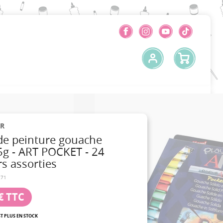
R
 de peinture gouache
5g - ART POCKET - 24
s assorties
271
€
TTC
ST PLUS EN STOCK