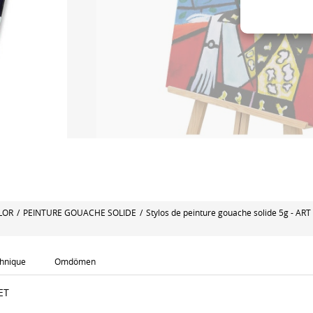
LOR
/
PEINTURE GOUACHE SOLIDE
/
Stylos de peinture gouache solide 5g - AR
chnique
Omdömen
ET