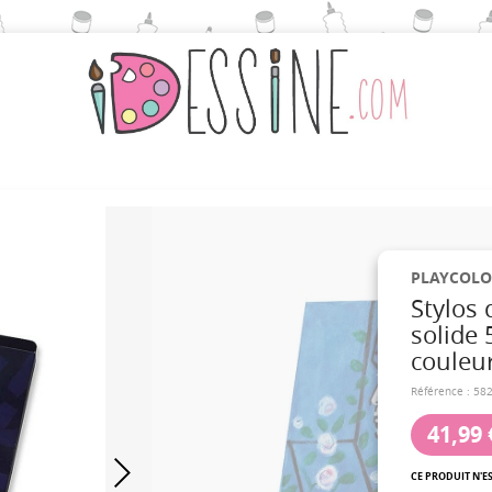
PLAYCOLO
Stylos
solide 
couleur
Référence :
58
41,99 
CE PRODUIT N'E