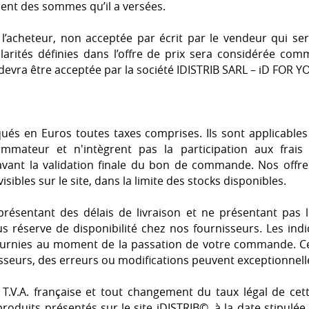
ment des sommes qu’il a versées.
’acheteur, non acceptée par écrit par le vendeur qui ser
arités définies dans l’offre de prix sera considérée com
evra être acceptée par la société IDISTRIB SARL – iD FOR Y
qués en Euros toutes taxes comprises. Ils sont applicables 
ateur et n'intègrent pas la participation aux frais d
vant la validation finale du bon de commande. Nos offre
visibles sur le site, dans la limite des stocks disponibles.
résentant des délais de livraison et ne présentant pas l'
s réserve de disponibilité chez nos fournisseurs. Les indic
fournies au moment de la passation de votre commande. C
sseurs, des erreurs ou modifications peuvent exceptionnell
 T.V.A. française et tout changement du taux légal de cett
produits présentés sur le site iDISTRIB©, à la date stipulée 