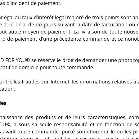
cas d’incident de paiement.
 égal au taux d’intérêt légal majoré de trois points sont app
 d’un délai de dix jours suivant la date de facturation où d
out autre moyen de paiement. La livraison de toute nouv
rd de paiement d’une précédente commande et ce nonobs
 iD FOR YOU© se réserve le droit de demander une photocopi
ificatif de domicile pour toute commande.
contre les fraudes sur Internet, les informations relative
cation.
les
naissance des produits et de leurs caractéristiques, com
U©, a sous sa seule responsabilité et en fonction de ses
avant toute commande, porté son choix sur le ou les prod
heteur connaissant seul les accessoires, packs d'acces