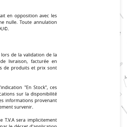
ait en opposition avec les
me nulle. Toute annulation
OU©.
lors de la validation de la
e livraison, facturée en
s de produits et prix sont
indication "En Stock", ces
ations sur la disponibilité
es informations provenant
ement survenir.
e T.V.A sera implicitement
par le décret d'application