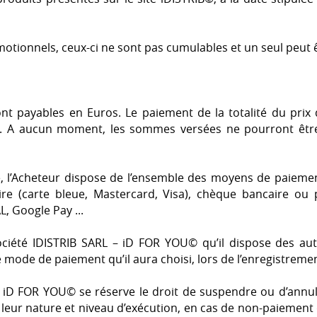
otionnels, ceux-ci ne sont pas cumulables et un seul peut 
 payables en Euros. Le paiement de la totalité du prix do
. A aucun moment, les sommes versées ne pourront êt
 l’Acheteur dispose de l’ensemble des moyens de paiemen
e (carte bleue, Mastercard, Visa), chèque bancaire ou p
 Google Pay ...
société IDISTRIB SARL – iD FOR YOU© qu’il dispose des au
le mode de paiement qu’il aura choisi, lors de l’enregistr
 – iD FOR YOU© se réserve le droit de suspendre ou d’ann
t leur nature et niveau d’exécution, en cas de non-paiemen