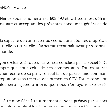
c
GNON - France
 Nimes sous le numéro 522 605 492 et l’acheteur est défin
gnataire et acceptant les présentes conditions générales 
la capacité de contracter aux conditions décrites ci-après, c’
 tutelle ou curatelle. L’acheteur reconnaît avoir pris con
mmande.
çon exclusive à toutes les ventes conclues par la société I
mpte que pour celui de ses commettants. Toutes autres 
tion écrite de sa part. Le seul fait de passer une comman
ceptation sans réserve des présentes CGV. Toute conditi
ulée sera rejetée à moins que nous n’en ayons expressé
 être modifiées à tout moment et sans préavis par la soci
tant alors applicables à toutes commandes postérieures.