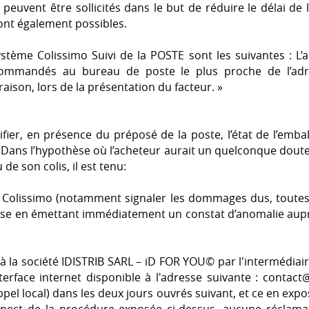
uvent être sollicités dans le but de réduire le délai de
sont également possibles.
stème Colissimo Suivi de la POSTE sont les suivantes : L’a
commandés au bureau de poste le plus proche de l’adre
vraison, lors de la présentation du facteur. »
ifier, en présence du préposé de la poste, l’état de l’emb
. Dans l’hypothèse où l’acheteur aurait un quelconque dou
 de son colis, il est tenu:
e Colissimo (notamment signaler les dommages dus, toutes
ise en émettant immédiatement un constat d’anomalie aup
s à la société IDISTRIB SARL – iD FOR YOU© par l'intermédiair
nterface internet disponible à l'adresse suivante :
contact@
ppel local) dans les deux jours ouvrés suivant, et ce en exp
spect de la procédure exposée ci-dessus, aucune réclamat