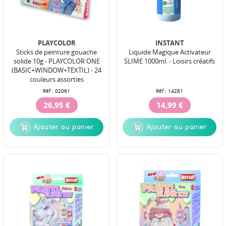
PLAYCOLOR
INSTANT
Sticks de peinture gouache
Liquide Magique Activateur
solide 10g - PLAYCOLOR ONE
SLIME 1000ml. - Loisirs créatifs
(BASIC+WINDOW+TEXTIL) - 24
couleurs assorties
Réf :
02061
Réf :
14281
26,95 €
14,99 €
Ajouter au panier
Ajouter au panier