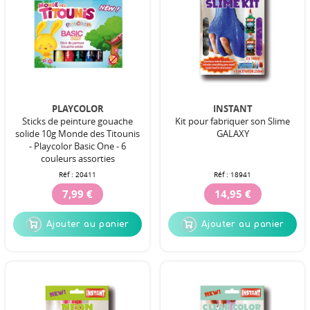
PLAYCOLOR
INSTANT
Sticks de peinture gouache
Kit pour fabriquer son Slime
solide 10g Monde des Titounis
GALAXY
- Playcolor Basic One - 6
couleurs assorties
Réf :
20411
Réf :
18941
7,99 €
14,95 €
Ajouter au panier
Ajouter au panier