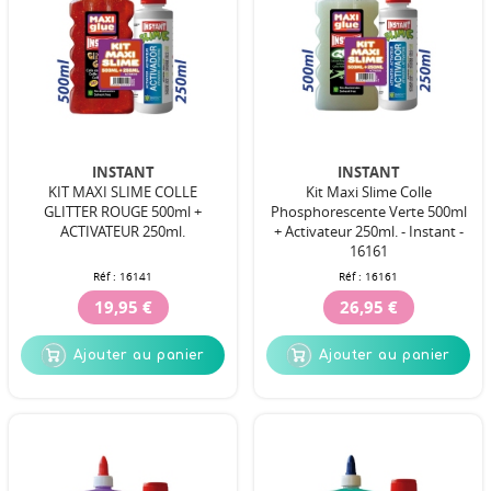
INSTANT
INSTANT
KIT MAXI SLIME COLLE
Kit Maxi Slime Colle
GLITTER ROUGE 500ml +
Phosphorescente Verte 500ml
ACTIVATEUR 250ml.
+ Activateur 250ml. - Instant -
16161
Réf :
16141
Réf :
16161
19,95 €
26,95 €
Ajouter au panier
Ajouter au panier