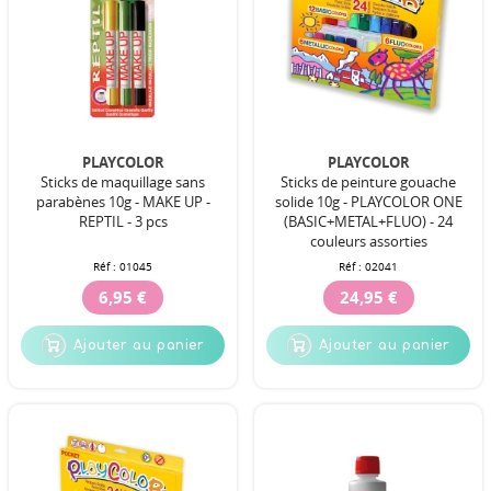
PLAYCOLOR
PLAYCOLOR
Sticks de maquillage sans
Sticks de peinture gouache
parabènes 10g - MAKE UP -
solide 10g - PLAYCOLOR ONE
REPTIL - 3 pcs
(BASIC+METAL+FLUO) - 24
couleurs assorties
Réf :
01045
Réf :
02041
6,95 €
24,95 €
Ajouter au panier
Ajouter au panier