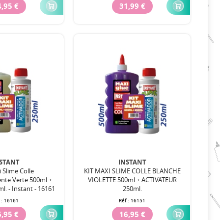
,95 €
31,99 €
STANT
INSTANT
 Slime Colle
KIT MAXI SLIME COLLE BLANCHE
nte Verte 500ml +
VIOLETTE 500ml + ACTIVATEUR
l. - Instant - 16161
250ml.
 :
16161
Réf :
16151
,95 €
16,95 €