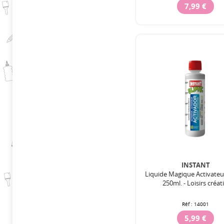
7,99 €
INSTANT
Liquide Magique Activate
250ml. - Loisirs créati
Réf :
14001
5,99 €