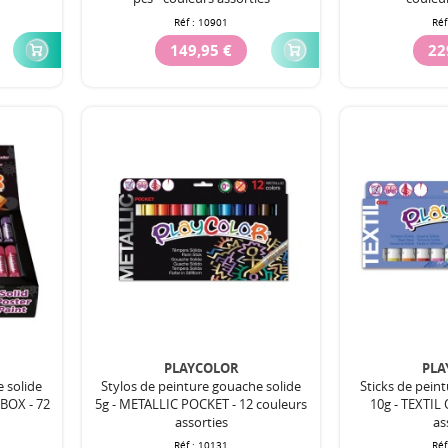
Réf :
10901
Réf
149,95 €
22
PLAYCOLOR
PLA
e solide
Stylos de peinture gouache solide
Sticks de pein
BOX - 72
5g - METALLIC POCKET - 12 couleurs
10g - TEXTIL 
assorties
as
Réf :
10131
Réf