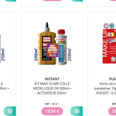
INSTANT
PLA
LE
KIT MAXI SLIME COLLE
Sticks de 
0ml +
METALLIQUE OR 500ml +
parabènes 10
.
ACTIVATEUR 250ml.
POCKET - 6 c
Réf :
16121
Réf
18,95 €
13