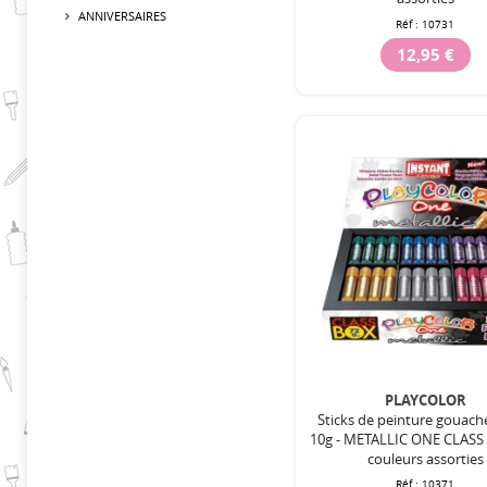
ANNIVERSAIRES
Réf :
10731
12,95 €
PLAYCOLOR
Sticks de peinture gouach
10g - METALLIC ONE CLASS 
couleurs assorties
Réf :
10371