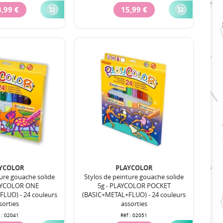
,99 €
15,99 €
YCOLOR
PLAYCOLOR
ture gouache solide
Stylos de peinture gouache solide
LAYCOLOR ONE
5g - PLAYCOLOR POCKET
LUO) - 24 couleurs
(BASIC+METAL+FLUO) - 24 couleurs
sorties
assorties
 :
02041
Réf :
02051