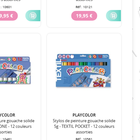
 :
10601
Réf :
10121
9,95 €
19,95 €
YCOLOR
PLAYCOLOR
ture gouache solide
Stylos de peinture gouache solide
ONE - 12 couleurs
5g - TEXTIL POCKET - 12 couleurs
sorties
assorties
 :
10461
Réf :
10561