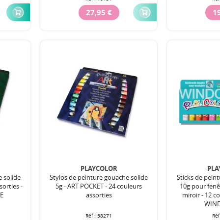
27,95 €
19
PLAYCOLOR
PLA
e solide
Stylos de peinture gouache solide
Sticks de pein
sorties -
5g - ART POCKET - 24 couleurs
10g pour fenê
E
assorties
miroir - 12 c
WIN
Réf :
58271
Réf