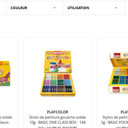
COULEUR
UTILISATION
PLAYCOLOR
PLA
e solide
Sticks de peinture gouache solide
Stylos de pein
uleurs
10g - BASIC ONE CLASS BOX - 144
5g - BASIC POC
pcs - couleurs assorties
couleur