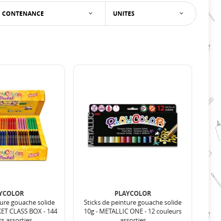
CONTENANCE
UNITES
YCOLOR
PLAYCOLOR
ture gouache solide
Sticks de peinture gouache solide
KET CLASS BOX - 144
10g - METALLIC ONE - 12 couleurs
s assorties
assorties