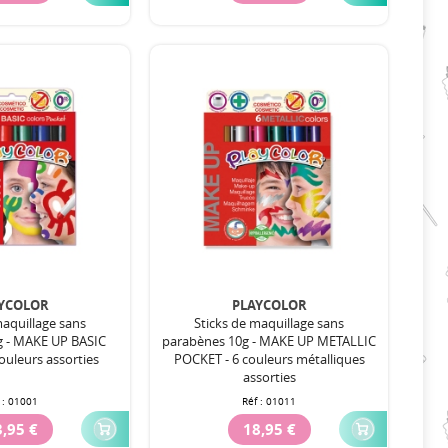
YCOLOR
PLAYCOLOR
maquillage sans
Sticks de maquillage sans
g - MAKE UP BASIC
parabènes 10g - MAKE UP METALLIC
ouleurs assorties
POCKET - 6 couleurs métalliques
assorties
 :
01001
Réf :
01011
,95 €
18,95 €