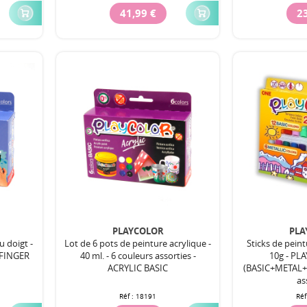
41,99 €
23
PLAYCOLOR
PLA
u doigt -
Lot de 6 pots de peinture acrylique -
Sticks de pein
- FINGER
40 ml. - 6 couleurs assorties -
10g - P
ACRYLIC BASIC
(BASIC+METAL+F
as
Réf :
18191
Réf