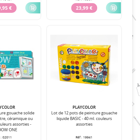
,95 €
23,99 €
YCOLOR
PLAYCOLOR
ture gouache solide
Lot de 12 pots de peinture gouache
tre, céramique ou
liquide BASIC - 40 ml. couleurs
ouleurs assorties -
assorties
DOW ONE
 :
02011
Réf :
19941