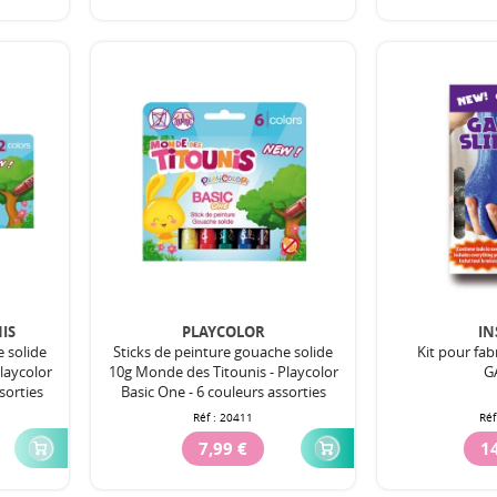
IS
PLAYCOLOR
IN
e solide
Sticks de peinture gouache solide
Kit pour fab
laycolor
10g Monde des Titounis - Playcolor
G
sorties
Basic One - 6 couleurs assorties
Réf :
20411
Réf
7,99 €
14