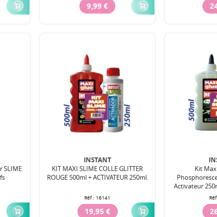
9,99 €
24
INSTANT
IN
ur SLIME
KIT MAXI SLIME COLLE GLITTER
Kit Maxi
fs
ROUGE 500ml + ACTIVATEUR 250ml.
Phosphoresce
Activateur 250m
Réf :
16141
Réf
19,95 €
26