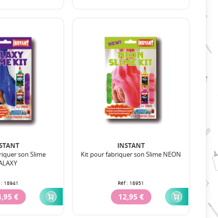
STANT
INSTANT
riquer son Slime
Kit pour fabriquer son Slime NEON
ALAXY
 :
18941
Réf :
18951
,95 €
12,95 €