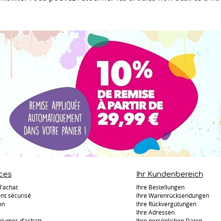
ces
Ihr Kundenbereich
d'achat
Ihre Bestellungen
nt sécurisé
Ihre Warenrücksendungen
on
Ihre Rückvergütungen
Ihre Adressen
olumes d’achats
Ihre persönlichen Daten