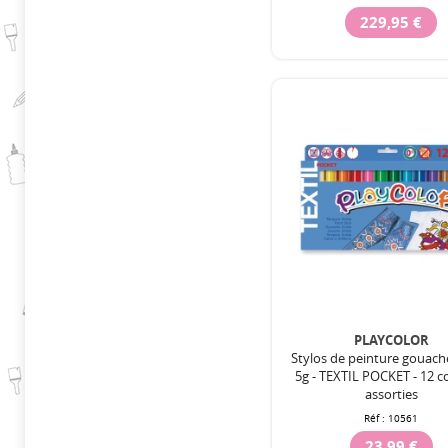
229,95 €
PLAYCOLOR
Stylos de peinture gouach
5g - TEXTIL POCKET - 12 c
assorties
Réf :
10561
23,99 €