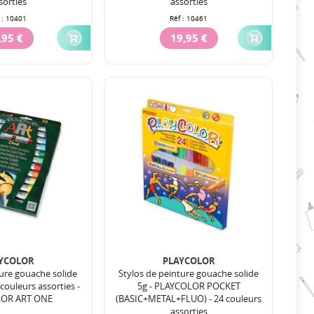
sorties
assorties
 :
10401
Réf :
10461
,95 €
19,95 €
YCOLOR
PLAYCOLOR
ture gouache solide
Stylos de peinture gouache solide
4 couleurs assorties -
5g - PLAYCOLOR POCKET
OR ART ONE
(BASIC+METAL+FLUO) - 24 couleurs
assorties