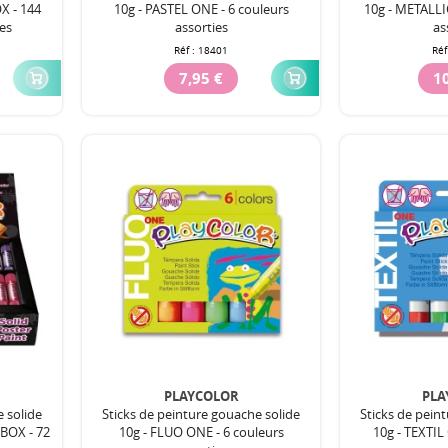
X - 144
10g - PASTEL ONE - 6 couleurs
10g - METALLI
ies
assorties
as
Réf :
18401
Réf
7,95 €
10
PLAYCOLOR
PLA
e solide
Sticks de peinture gouache solide
Sticks de pein
BOX - 72
10g - FLUO ONE - 6 couleurs
10g - TEXTIL