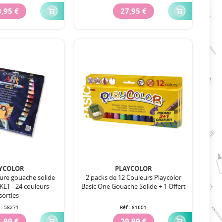
,95 €
27,95 €
YCOLOR
PLAYCOLOR
ture gouache solide
2 packs de 12 Couleurs Playcolor
KET - 24 couleurs
Basic One Gouache Solide + 1 Offert
sorties
 :
58271
Réf :
81601
,99 €
29,99 €