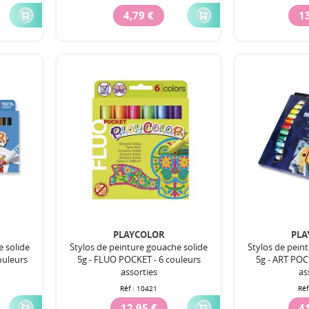
4,79 €
13
PLAYCOLOR
PLA
e solide
Stylos de peinture gouache solide
Stylos de pein
ouleurs
5g - FLUO POCKET - 6 couleurs
5g - ART POC
assorties
as
Réf :
10421
Réf
12,95 €
41