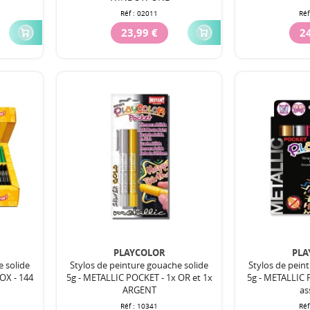
Réf :
02011
Réf
23,99 €
24
PLAYCOLOR
PLA
e solide
Stylos de peinture gouache solide
Stylos de pein
OX - 144
5g - METALLIC POCKET - 1x OR et 1x
5g - METALLIC 
ARGENT
as
Réf :
10341
Réf