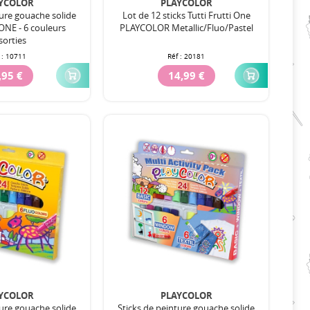
YCOLOR
PLAYCOLOR
ture gouache solide
Lot de 12 sticks Tutti Frutti One
ONE - 6 couleurs
PLAYCOLOR Metallic/Fluo/Pastel
sorties
 :
10711
Réf :
20181
,95 €
14,99 €
YCOLOR
PLAYCOLOR
ture gouache solide
Sticks de peinture gouache solide