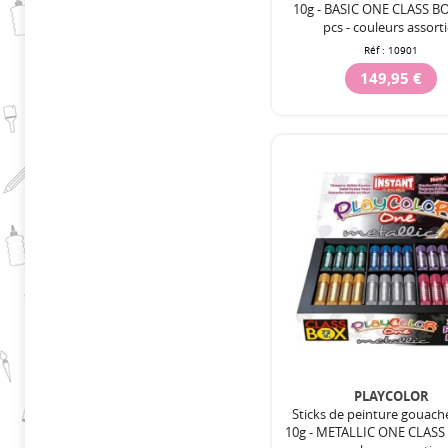
10g - BASIC ONE CLASS BO
pcs - couleurs assort
Réf :
10901
149,95 €
PLAYCOLOR
Sticks de peinture gouach
10g - METALLIC ONE CLASS 