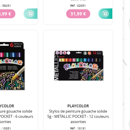
 :
58251
Réf :
02051
,99 €
31,99 €
YCOLOR
PLAYCOLOR
ture gouache solide
Stylos de peinture gouache solide
POCKET - 6 couleurs
5g - METALLIC POCKET - 12 couleurs
sorties
assorties
 :
10351
Réf :
10131