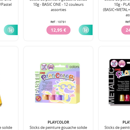
/Pastel
10g - BASIC ONE - 12 couleurs
10g - P
assorties
(BASIC+METAL+F
as
Réf :
10731
Réf
12,95 €
24
PLAYCOLOR
PLA
e solide
Sticks de peinture gouache solide
Sticks de pein