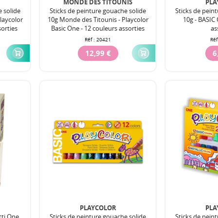
MONDE DES TITOUNIS
PLA
e solide
Sticks de peinture gouache solide
Sticks de pein
laycolor
10g Monde des Titounis - Playcolor
10g - BASIC 
sorties
Basic One - 12 couleurs assorties
as
Réf :
20421
Réf
12,99 €
6
PLAYCOLOR
PLA
tti One
Sticks de peinture gouache solide
Sticks de pein