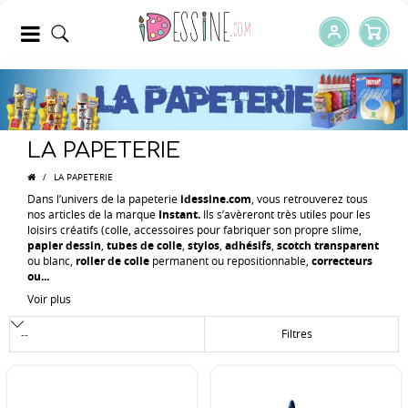
LA PAPETERIE
/
LA PAPETERIE
Dans l’univers de la papeterie
idessine.com
, vous retrouverez tous
nos articles de la marque
Instant.
Ils s’avèreront très utiles pour les
loisirs créatifs (colle, accessoires pour fabriquer son propre slime,
papier dessin
,
tubes de colle
,
stylos
,
adhésifs
,
scotch transparent
ou blanc,
roller de colle
permanent ou repositionnable,
correcteurs
ou...
Voir plus
Filtres