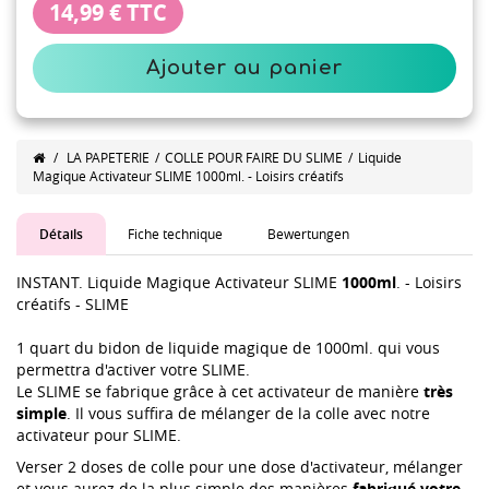
14,99 €
TTC
Ajouter au panier
/
LA PAPETERIE
/
COLLE POUR FAIRE DU SLIME
/
Liquide
Magique Activateur SLIME 1000ml. - Loisirs créatifs
Détails
Fiche technique
Bewertungen
INSTANT. Liquide Magique Activateur SLIME
1000ml
. - Loisirs
créatifs - SLIME
1 quart du bidon de liquide magique de 1000ml. qui vous
permettra d'activer votre SLIME.
Le SLIME se fabrique grâce à cet activateur de manière
très
simple
. Il vous suffira de mélanger de la colle avec notre
activateur pour SLIME.
Verser 2 doses de colle pour une dose d'activateur, mélanger
et vous aurez de la plus simple des manières
fabriqué votre