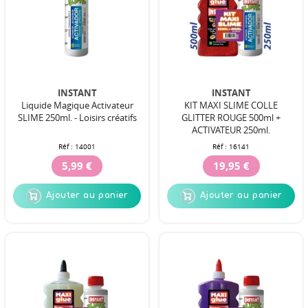
INSTANT
INSTANT
Liquide Magique Activateur
KIT MAXI SLIME COLLE
SLIME 250ml. - Loisirs créatifs
GLITTER ROUGE 500ml +
ACTIVATEUR 250ml.
Réf :
14001
Réf :
16141
5,99 €
19,95 €
Ajouter au panier
Ajouter au panier