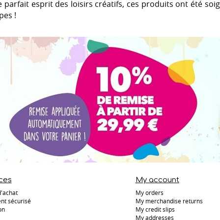
le parfait esprit des loisirs créatifs, ces produits ont été s
pes !
ces
My account
d'achat
My orders
nt sécurisé
My merchandise returns
on
My credit slips
My addresses