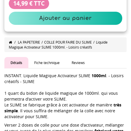
14,99 €
TTC
Ajouter au panier
/
LA PAPETERIE
/
COLLE POUR FAIRE DU SLIME
/
Liquide
Magique Activateur SLIME 1000ml. - Loisirs créatifs
Détails
Fiche technique
Reviews
INSTANT. Liquide Magique Activateur SLIME
1000ml
. - Loisirs
créatifs - SLIME
1 quart du bidon de liquide magique de 1000ml. qui vous
permettra d'activer votre SLIME.
Le SLIME se fabrique grâce à cet activateur de manière
très
simple
. Il vous suffira de mélanger de la colle avec notre
activateur pour SLIME.
Verser 2 doses de colle pour une dose d'activateur, mélanger
et vous aurez de la plus simple des manières
fabriqué votre