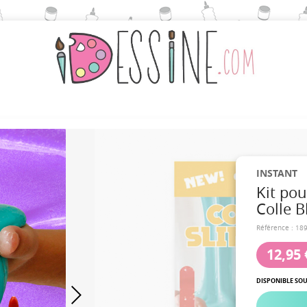
INSTANT
Kit pou
Colle 
Référence :
18
12,95 
DISPONIBLE SOU