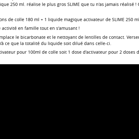
que 250 ml. réalise le plus gros SLIME que tu n'as jamais réalisé ! 
ons de colle 180 ml + 1 liquide magique activateur de SLIME 250 ml
 activité en famille tout en s'amusant !
place le bicarbonate et le nettoyant de lentilles de contact. Verser
à ce que la totalité du liquide soit dilué dans celle-ci.
tivateur pour 100ml de colle soit 1 dose d'activateur pour 2 doses d