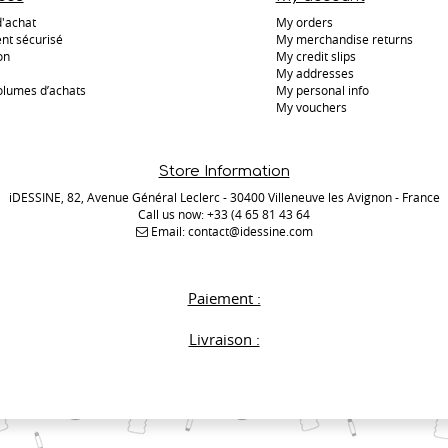
d'achat
My orders
nt sécurisé
My merchandise returns
on
My credit slips
My addresses
olumes d’achats
My personal info
My vouchers
Store Information
iDESSINE, 82, Avenue Général Leclerc - 30400 Villeneuve les Avignon - France
Call us now:
+33 (4 65 81 43 64
Email:
contact@idessine.com
Paiement :
Livraison :