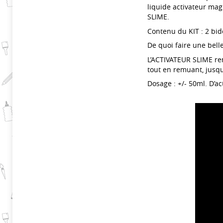
liquide activateur magi
SLIME.
Contenu du KIT : 2 bid
De quoi faire une belle
L’ACTIVATEUR SLIME rem
tout en remuant, jusqu’
Dosage : +/- 50ml. D’ac