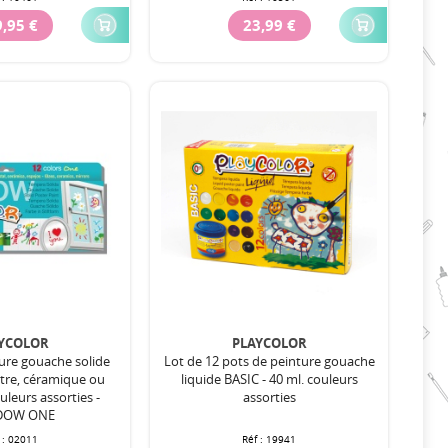
,95 €
23,99 €
YCOLOR
PLAYCOLOR
ture gouache solide
Lot de 12 pots de peinture gouache
tre, céramique ou
liquide BASIC - 40 ml. couleurs
ouleurs assorties -
assorties
DOW ONE
 :
02011
Réf :
19941