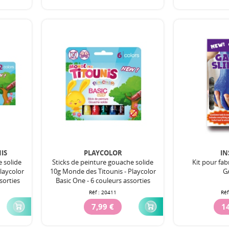
IS
PLAYCOLOR
IN
e solide
Sticks de peinture gouache solide
Kit pour fab
laycolor
10g Monde des Titounis - Playcolor
G
sorties
Basic One - 6 couleurs assorties
Réf :
20411
Réf
7,99 €
14