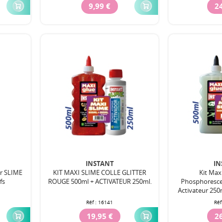
9,99 €
24
INSTANT
IN
ur SLIME
KIT MAXI SLIME COLLE GLITTER
Kit Maxi
fs
ROUGE 500ml + ACTIVATEUR 250ml.
Phosphoresce
Activateur 250m
Réf :
16141
Réf
19,95 €
26