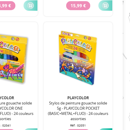
,99 €
15,99 €
YCOLOR
PLAYCOLOR
ture gouache solide
Stylos de peinture gouache solide
LAYCOLOR ONE
5g - PLAYCOLOR POCKET
LUO) - 24 couleurs
(BASIC+METAL+FLUO) - 24 couleurs
sorties
assorties
 :
02041
Réf :
02051