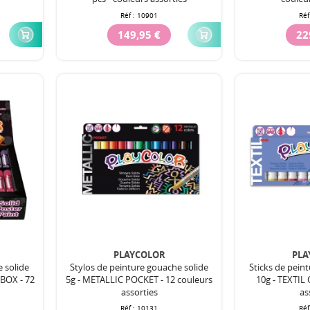
Réf :
10901
Réf
149,95 €
22
PLAYCOLOR
PLA
e solide
Stylos de peinture gouache solide
Sticks de pein
BOX - 72
5g - METALLIC POCKET - 12 couleurs
10g - TEXTIL 
assorties
as
Réf :
10131
Réf