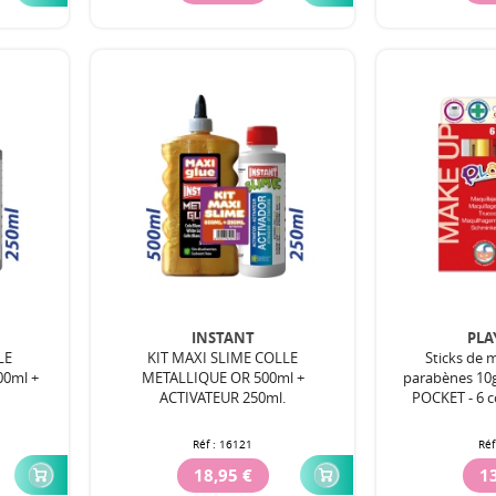
INSTANT
PLA
LE
KIT MAXI SLIME COLLE
Sticks de 
0ml +
METALLIQUE OR 500ml +
parabènes 10
.
ACTIVATEUR 250ml.
POCKET - 6 c
Réf :
16121
Réf
18,95 €
13