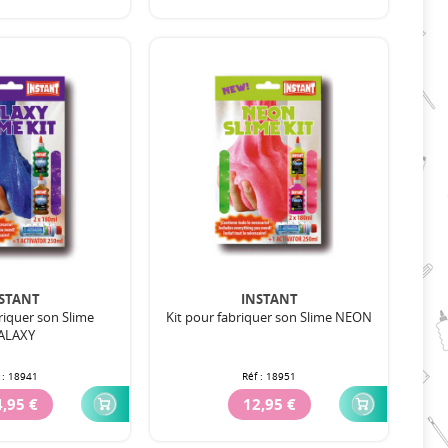
STANT
INSTANT
riquer son Slime
Kit pour fabriquer son Slime NEON
ALAXY
 :
18941
Réf :
18951
,95 €
12,95 €