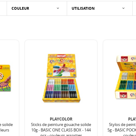
COULEUR
UTILISATION
PLAYCOLOR
PLA
e solide
Sticks de peinture gouache solide
Stylos de pein
uleurs
10g - BASIC ONE CLASS BOX - 144
5g - BASIC POC
pcs - couleurs assorties
couleur