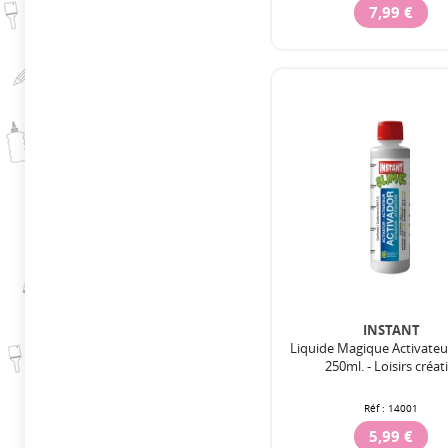
7,99 €
INSTANT
Liquide Magique Activate
250ml. - Loisirs créati
Réf :
14001
5,99 €