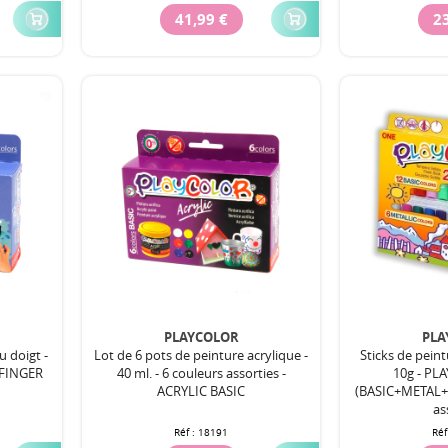
41,99 €
23
PLAYCOLOR
PLA
u doigt -
Lot de 6 pots de peinture acrylique -
Sticks de pein
- FINGER
40 ml. - 6 couleurs assorties -
10g - P
ACRYLIC BASIC
(BASIC+METAL+F
as
Réf :
18191
Réf