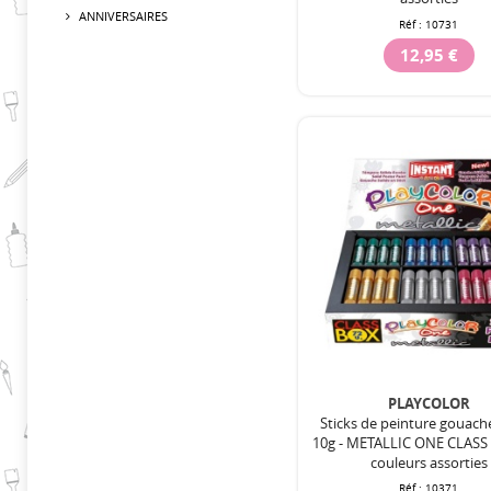
ANNIVERSAIRES
Réf :
10731
12,95 €
PLAYCOLOR
Sticks de peinture gouach
10g - METALLIC ONE CLASS 
couleurs assorties
Réf :
10371