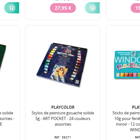
27,95 €
19
PLAYCOLOR
PLA
e solide
Stylos de peinture gouache solide
Sticks de pein
sorties -
5g - ART POCKET - 24 couleurs
10g pour fenê
E
assorties
miroir - 12 c
WIN
Réf :
58271
Réf