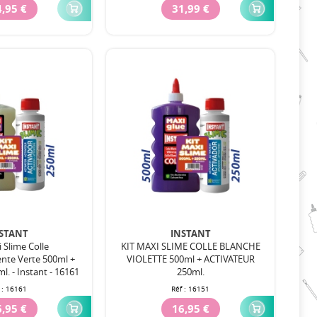
,95 €
31,99 €
STANT
INSTANT
 Slime Colle
KIT MAXI SLIME COLLE BLANCHE
nte Verte 500ml +
VIOLETTE 500ml + ACTIVATEUR
l. - Instant - 16161
250ml.
 :
16161
Réf :
16151
,95 €
16,95 €