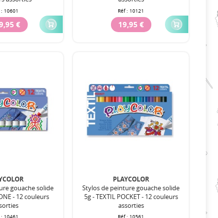
 :
10601
Réf :
10121
9,95 €
19,95 €
YCOLOR
PLAYCOLOR
ture gouache solide
Stylos de peinture gouache solide
ONE - 12 couleurs
5g - TEXTIL POCKET - 12 couleurs
sorties
assorties
 :
10461
Réf :
10561