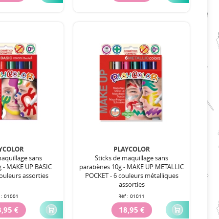
YCOLOR
PLAYCOLOR
maquillage sans
Sticks de maquillage sans
g - MAKE UP BASIC
parabènes 10g - MAKE UP METALLIC
ouleurs assorties
POCKET - 6 couleurs métalliques
assorties
 :
01001
Réf :
01011
,95 €
18,95 €