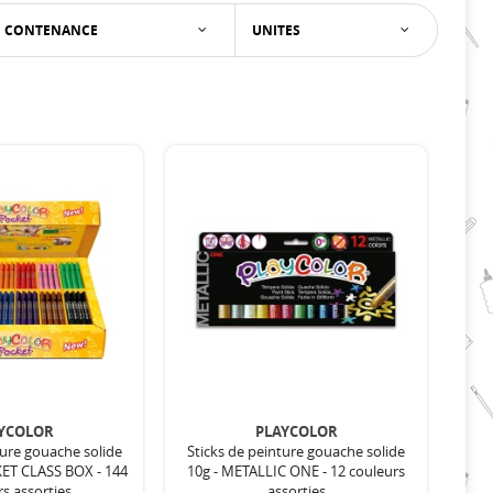
CONTENANCE
UNITES
YCOLOR
PLAYCOLOR
ture gouache solide
Sticks de peinture gouache solide
KET CLASS BOX - 144
10g - METALLIC ONE - 12 couleurs
s assorties
assorties