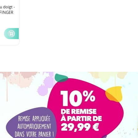
u doigt -
- FINGER