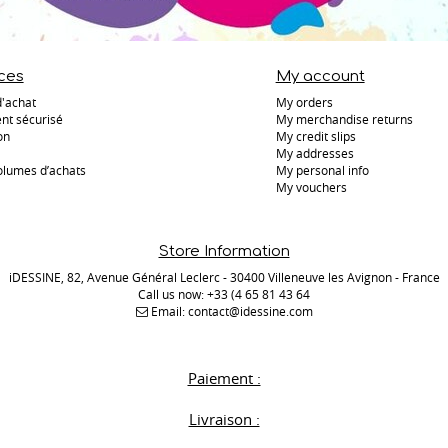
ces
My account
d'achat
My orders
nt sécurisé
My merchandise returns
on
My credit slips
My addresses
olumes d’achats
My personal info
My vouchers
Store Information
iDESSINE, 82, Avenue Général Leclerc - 30400 Villeneuve les Avignon - France
Call us now:
+33 (4 65 81 43 64
Email:
contact@idessine.com
Paiement :
Livraison :