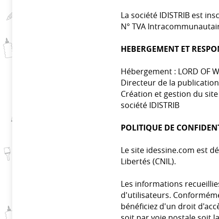
La société
IDISTRIB
est ins
N° TVA Intracommunautaire
HEBERGEMENT ET RESPO
Hébergement : LORD OF 
Directeur de la publication 
Création et gestion du si
société IDISTRIB
POLITIQUE DE CONFIDENT
Le site
idessine.com
est dé
Libertés (CNIL).
Les informations recueilli
d'utilisateurs. Conformémen
bénéficiez d'un droit d'ac
soit par voie postale soit