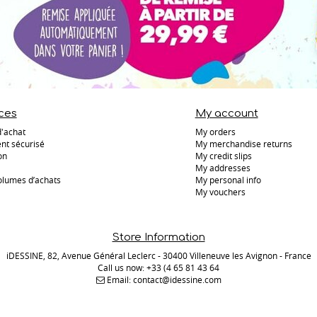
ces
My account
d'achat
My orders
nt sécurisé
My merchandise returns
on
My credit slips
My addresses
olumes d’achats
My personal info
My vouchers
Store Information
iDESSINE, 82, Avenue Général Leclerc - 30400 Villeneuve les Avignon - France
Call us now:
+33 (4 65 81 43 64
Email:
contact@idessine.com