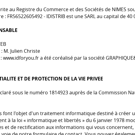
crite au Registre du Commerce et des Sociétés de NIMES s
 : FR56522605492 - IDISTRIB est une SARL au capital de 40 
NSABLE
WEB
: M. Julien Christe
te : www.idforyou.fr a été coréalisé par la société GRAPHI
IALITE ET DE PROTECTION DE LA VIE PRIVEE
claré sous le numéro 1814923 auprès de la Commission Nat
es font l'objet d'un traitement informatique destiné à crée
t à la loi « informatique et libertés » du 6 janvier 1978 mo
cès et de rectification aux informations qui vous concernent
 la voie de notre formulaire de contact. Vous pouvez égaleme