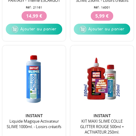
FANTASY - Thème ESCARGOT
SLIME 250ml. - Loisirs créatifs
Réf :
21161
Réf :
14001
14,99 €
5,99 €
Ajouter au panier
Ajouter au panier
INSTANT
INSTANT
Liquide Magique Activateur
KIT MAXI SLIME COLLE
SLIME 1000ml. - Loisirs créatifs
GLITTER ROUGE 500ml +
ACTIVATEUR 250ml.