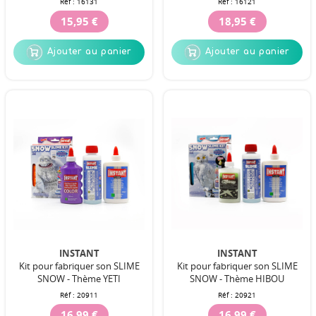
Réf :
16131
Réf :
16121
15,95 €
18,95 €
Ajouter au panier
Ajouter au panier
INSTANT
INSTANT
Kit pour fabriquer son SLIME
Kit pour fabriquer son SLIME
SNOW - Thème YETI
SNOW - Thème HIBOU
Réf :
20911
Réf :
20921
16,99 €
16,99 €