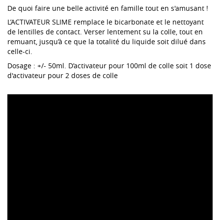
De quoi faire une belle activité en famille tout en s'amusant !
L’ACTIVATEUR SLIME remplace le bicarbonate et le nettoyant
de lentilles de contact. Verser lentement su la colle, tout en
remuant, jusqu’à ce que la totalité du liquide soit dilué dans
celle-ci.
Dosage : +/- 50ml. D’activateur pour 100ml de colle soit 1 dose
d'activateur pour 2 doses de colle