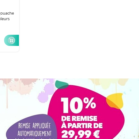
 gouache
uleurs