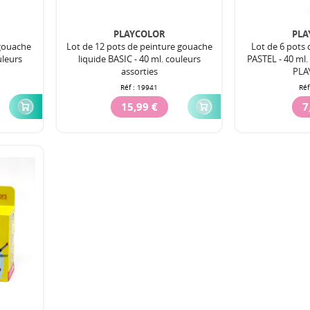
PLAYCOLOR
PLA
 gouache
Lot de 12 pots de peinture gouache
Lot de 6 pots 
uleurs
liquide BASIC - 40 ml. couleurs
PASTEL - 40 ml. 
assorties
PLA
Réf :
19941
Réf
15,99 €
7