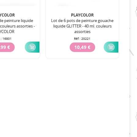
YCOLOR
PLAYCOLOR
de peinture liquide
Lot de 6 pots de peinture gouache
couleurs assorties -
liquide GLITTER - 40 ml. couleurs
YCOLOR
assorties
 :
16801
Réf :
20221
,99 €
10,49 €