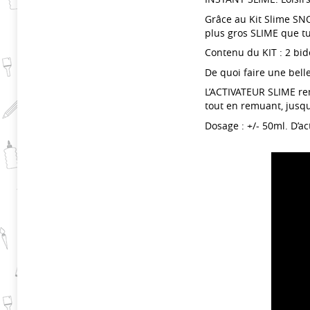
Grâce au Kit Slime SN
plus gros SLIME que tu
Contenu du KIT : 2 bid
De quoi faire une belle
L’ACTIVATEUR SLIME rem
tout en remuant, jusqu’
Dosage : +/- 50ml. D’ac