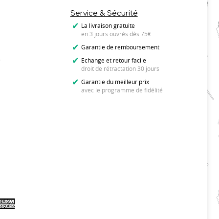
Service & Sécurité
La livraison gratuite
en 3 jours ouvrés dès 75€
Garantie de remboursement
s
Echange et retour facile
droit de rétractation 30 jours
Garantie du meilleur prix
avec le programme de fidélité