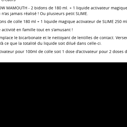
OW MAMOUTH - 2 bidons de 180 ml. + 1 liquide activateur magique 
 n'as jamais réalisé ! Ou plusieurs petit SLIME.
ons de colle 180 ml + 1 liquide magique activateur de SLIME 250 ml
 activité en famille tout en s'amusant !
place le bicarbonate et le nettoyant de lentilles de contact. Verser
à ce que la totalité du liquide soit dilué dans celle-ci.
tivateur pour 100ml de colle soit 1 dose d'activateur pour 2 doses d