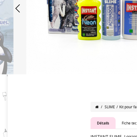
/
SLIME
/
Kit pour 
Détails
Fiche te
INSTANT SLIME. Loisirs