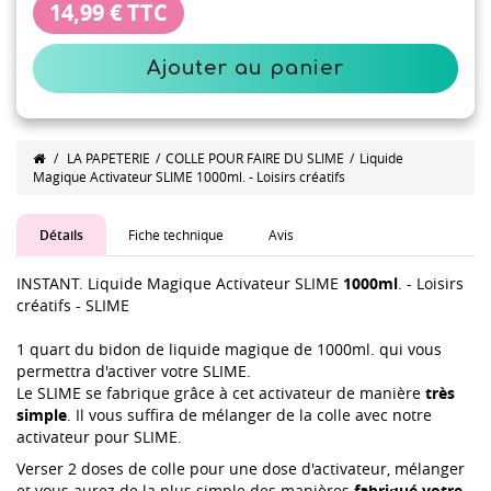
14,99 €
TTC
Ajouter au panier
/
LA PAPETERIE
/
COLLE POUR FAIRE DU SLIME
/
Liquide
Magique Activateur SLIME 1000ml. - Loisirs créatifs
Détails
Fiche technique
Avis
INSTANT. Liquide Magique Activateur SLIME
1000ml
. - Loisirs
créatifs - SLIME
1 quart du bidon de liquide magique de 1000ml. qui vous
permettra d'activer votre SLIME.
Le SLIME se fabrique grâce à cet activateur de manière
très
simple
. Il vous suffira de mélanger de la colle avec notre
activateur pour SLIME.
Verser 2 doses de colle pour une dose d'activateur, mélanger
et vous aurez de la plus simple des manières
fabriqué votre