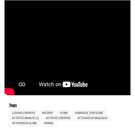
Tags
LOISIRS CRÉATIFS
INSTANT
SLIME
FABRIQUE TON SLIME
ACTIVITÉ MANUELLE
ACTIVITÉ CRÉATIVE
ACTIVATEUR MAGIQUE
ACTIVATEUR SLIME
1000ML