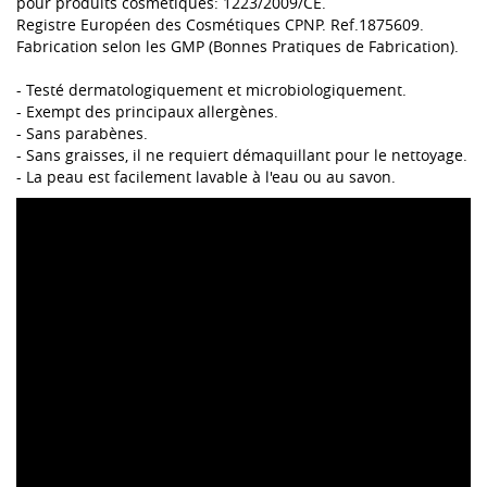
pour produits cosmétiques: 1223/2009/CE.
Registre Européen des Cosmétiques CPNP. Ref.1875609.
Fabrication selon les GMP (Bonnes Pratiques de Fabrication).
- Testé dermatologiquement et microbiologiquement.
- Exempt des principaux allergènes.
- Sans parabènes.
- Sans graisses, il ne requiert démaquillant pour le nettoyage.
- La peau est facilement lavable à l'eau ou au savon.