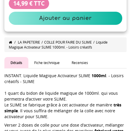
14,99 €
TTC
Ajouter au panier
/
LA PAPETERIE
/
COLLE POUR FAIRE DU SLIME
/
Liquide
Magique Activateur SLIME 1000ml. - Loisirs créatifs
Détails
Fiche technique
Recensies
INSTANT. Liquide Magique Activateur SLIME
1000ml
. - Loisirs
créatifs - SLIME
1 quart du bidon de liquide magique de 1000ml. qui vous
permettra d'activer votre SLIME.
Le SLIME se fabrique grâce à cet activateur de manière
très
simple
. Il vous suffira de mélanger de la colle avec notre
activateur pour SLIME.
Verser 2 doses de colle pour une dose d'activateur, mélanger
et vous aurez de la plus simple des manières
fabriqué votre