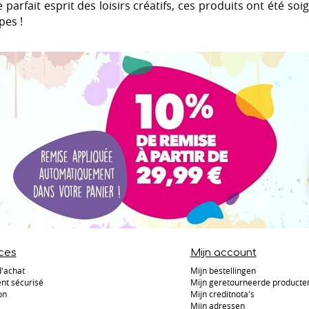
le parfait esprit des loisirs créatifs, ces produits ont été s
pes !
ces
Mijn account
d'achat
Mijn bestellingen
nt sécurisé
Mijn geretourneerde producte
on
Mijn creditnota's
Mijn adressen