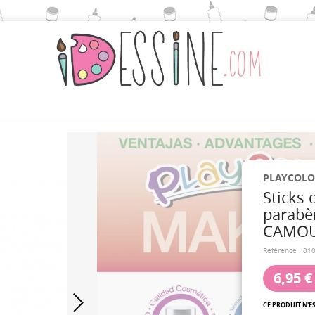
PLAYCOLO
Sticks 
parabè
CAMOUF
Référence :
01
6,95 €
CE PRODUIT N'E