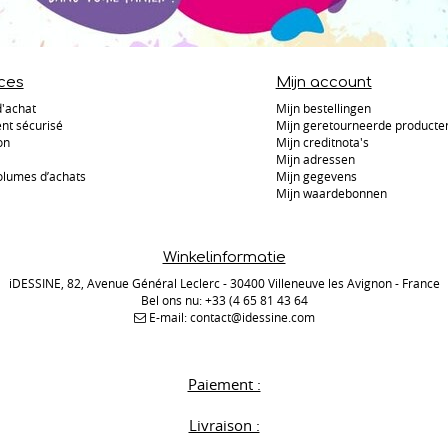
ces
Mijn account
d'achat
Mijn bestellingen
nt sécurisé
Mijn geretourneerde producte
on
Mijn creditnota's
Mijn adressen
olumes d’achats
Mijn gegevens
Mijn waardebonnen
Winkelinformatie
iDESSINE, 82, Avenue Général Leclerc - 30400 Villeneuve les Avignon - France
Bel ons nu:
+33 (4 65 81 43 64
E-mail:
contact@idessine.com
Paiement :
Livraison :