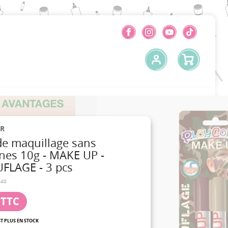
R
de maquillage sans
nes 10g - MAKE UP -
LAGE - 3 pcs
040
TTC
ST PLUS EN STOCK