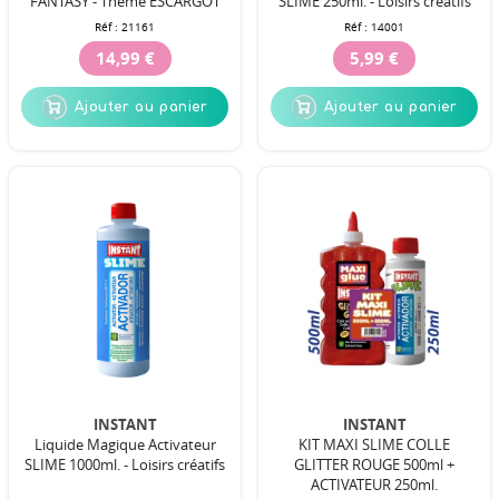
FANTASY - Thème ESCARGOT
SLIME 250ml. - Loisirs créatifs
Réf :
21161
Réf :
14001
14,99 €
5,99 €
Ajouter au panier
Ajouter au panier
INSTANT
INSTANT
Liquide Magique Activateur
KIT MAXI SLIME COLLE
SLIME 1000ml. - Loisirs créatifs
GLITTER ROUGE 500ml +
ACTIVATEUR 250ml.