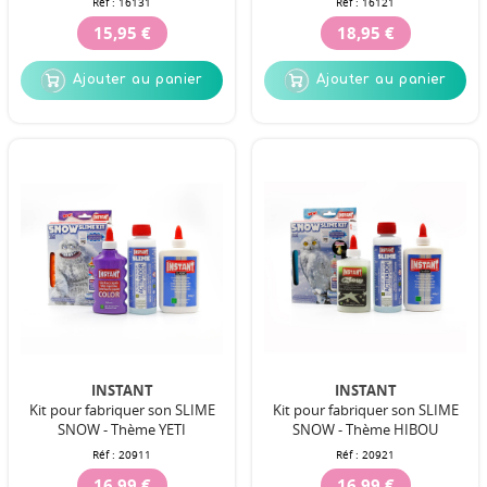
Réf :
16131
Réf :
16121
15,95 €
18,95 €
Ajouter au panier
Ajouter au panier
INSTANT
INSTANT
Kit pour fabriquer son SLIME
Kit pour fabriquer son SLIME
SNOW - Thème YETI
SNOW - Thème HIBOU
Réf :
20911
Réf :
20921
16,99 €
16,99 €